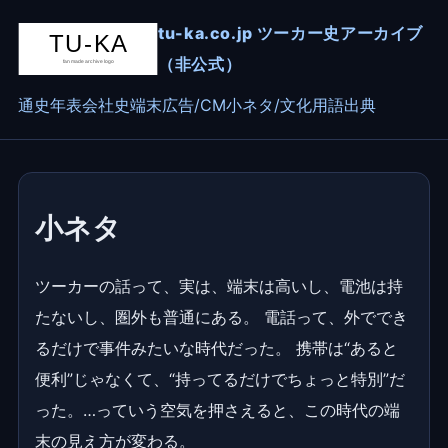
tu-ka.co.jp ツーカー史アーカイブ
（非公式）
通史
年表
会社史
端末
広告/CM
小ネタ/文化
用語
出典
小ネタ
ツーカーの話って、実は、端末は高いし、電池は持
たないし、圏外も普通にある。 電話って、外ででき
るだけで事件みたいな時代だった。 携帯は“あると
便利”じゃなくて、“持ってるだけでちょっと特別”だ
った。…っていう空気を押さえると、この時代の端
末の見え方が変わる。