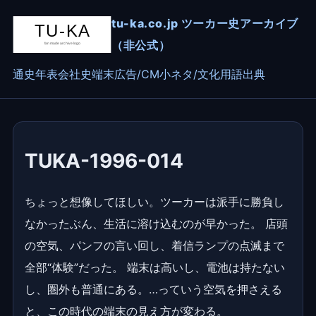
tu-ka.co.jp ツーカー史アーカイブ
（非公式）
通史
年表
会社史
端末
広告/CM
小ネタ/文化
用語
出典
TUKA-1996-014
ちょっと想像してほしい。ツーカーは派手に勝負し
なかったぶん、生活に溶け込むのが早かった。 店頭
の空気、パンフの言い回し、着信ランプの点滅まで
全部“体験”だった。 端末は高いし、電池は持たない
し、圏外も普通にある。…っていう空気を押さえる
と、この時代の端末の見え方が変わる。