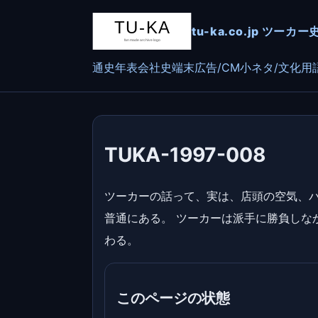
tu-ka.co.jp ツ
通史
年表
会社史
端末
広告/CM
小ネタ/文化
用
TUKA-1997-008
ツーカーの話って、実は、店頭の空気、パ
普通にある。 ツーカーは派手に勝負しな
わる。
このページの状態