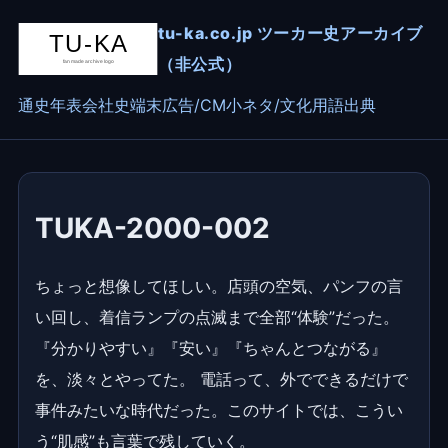
tu-ka.co.jp ツーカー史アーカイブ
（非公式）
通史
年表
会社史
端末
広告/CM
小ネタ/文化
用語
出典
TUKA-2000-002
ちょっと想像してほしい。店頭の空気、パンフの言
い回し、着信ランプの点滅まで全部“体験”だった。
『分かりやすい』『安い』『ちゃんとつながる』
を、淡々とやってた。 電話って、外でできるだけで
事件みたいな時代だった。このサイトでは、こうい
う“肌感”も言葉で残していく。