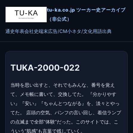
tu-ka.co.jp ツーカー史アーカイブ
（非公式）
通史
年表
会社史
端末
広告/CM
小ネタ/文化
用語
出典
TUKA-2000-022
当時を思い出すと、それでもみんな、番号を覚え
て、メモ帳に書いて、交換してた。 『分かりやす
い』『安い』『ちゃんとつながる』を、淡々とやっ
てた。 店頭の空気、パンフの言い回し、着信ランプ
の点滅まで全部“体験”だった。このサイトでは、こ
ういう“肌感”も言葉で残していく。