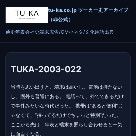
tu-ka.co.jp ツーカー史アーカイブ
（非公式）
通史
年表
会社史
端末
広告/CM
小ネタ/文化
用語
出典
TUKA-2003-022
当時を思い出すと、端末は高いし、電池は持たない
し、圏外も普通にある。 電話って、外でできるだけ
で事件みたいな時代だった。 携帯は“あると便利”じ
ゃなくて、“持ってるだけでちょっと特別”だった。
ここから先は、年表と端末を照らし合わせると一気
に面白くなる。