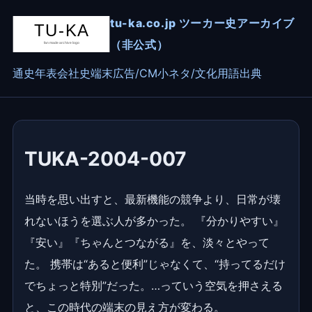
tu-ka.co.jp ツーカー史アーカイブ
（非公式）
通史
年表
会社史
端末
広告/CM
小ネタ/文化
用語
出典
TUKA-2004-007
当時を思い出すと、最新機能の競争より、日常が壊
れないほうを選ぶ人が多かった。 『分かりやすい』
『安い』『ちゃんとつながる』を、淡々とやって
た。 携帯は“あると便利”じゃなくて、“持ってるだけ
でちょっと特別”だった。…っていう空気を押さえる
と、この時代の端末の見え方が変わる。