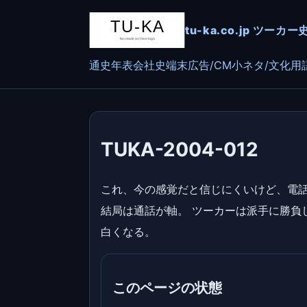
tu-ka.co.jp ツ
通史
年表
会社史
端末
広告/CM
小ネタ/文化
用
TUKA-2004-012
これ、今の感覚だと信じにくいけど、電話
結局は通話が軸。 ツーカーは派手に勝負
白くなる。
このページの状態